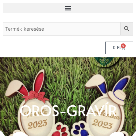
0
0
Ft
OROS-GRAVÍR