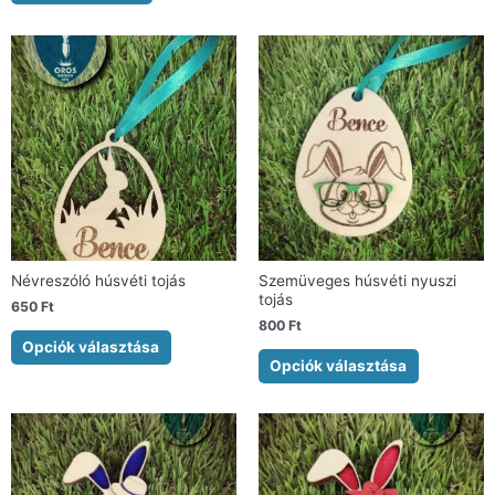
Névreszóló húsvéti tojás
Szemüveges húsvéti nyuszi
tojás
650
Ft
800
Ft
Opciók választása
Opciók választása