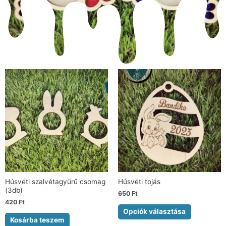
Húsvéti szalvétagyűrű csomag
Húsvéti tojás
(3db)
650
Ft
420
Ft
Opciók választása
Kosárba teszem