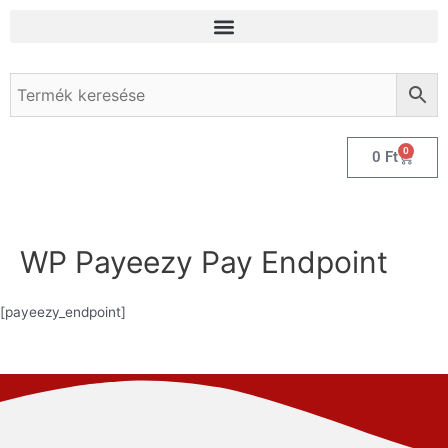
0
0
Ft
WP Payeezy Pay Endpoint
[payeezy_endpoint]