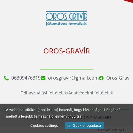
OROS-GRAVÍR
06309476319
orosgravir@gmail.com
Oros-Grav
Felhasználási feltételek/Adatvédelmi feltételek
A weboldal sütiket (cookie-kat) használ, hogy biztonságos böngészés
mellett a legjobb felhasználói élményt nyújtsa.
© Copyright 2024, by WWW.OROSGRAVIR.HU
Cookies settings
Sütik elfogadása
Cookies settings