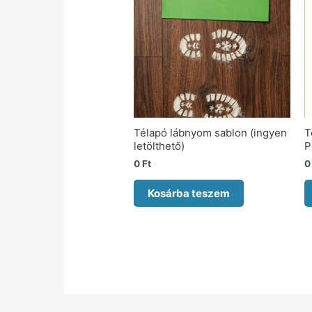
Télapó lábnyom sablon (ingyen
T
letölthető)
P
0
Ft
Kosárba teszem