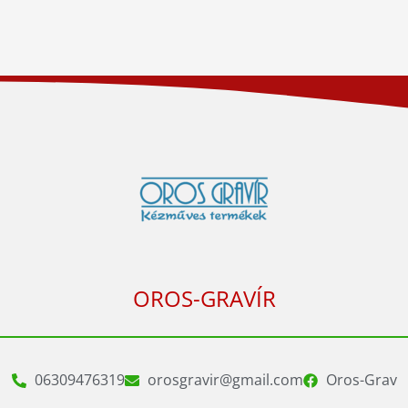
OROS-GRAVÍR
06309476319
orosgravir@gmail.com
Oros-Grav