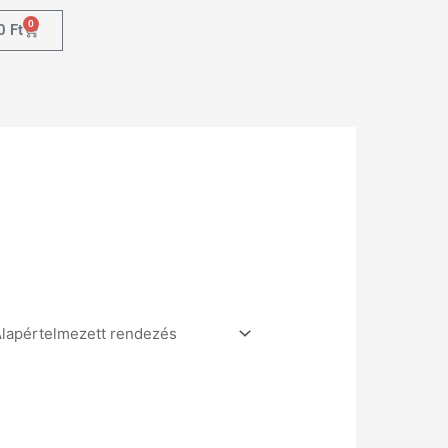
0
0
Ft