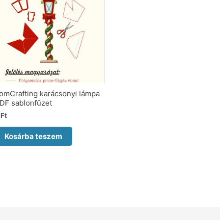
omCrafting karácsonyi lámpa
DF sablonfüzet
0
Ft
Kosárba teszem