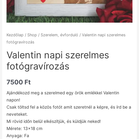
Kezdőlap
/
Shop
/
Szerelem, évforduló
/ Valentin napi szerelmes
fotógravírozás
Valentin napi szerelmes
fotógravírozás
7500
Ft
Ajándékozd meg a szerelmed egy örök emlékkel Valentin
napon!
Csak töltsd fel a közös fotót amit szeretnél a képre, és írd be a
neveteket.
Mi rövid időn belül elkészítjük, és küldjük neked!
Mérete: 13×18 cm
Anyaga: Fa