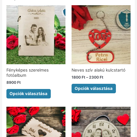
Fényképes szerelmes
Neves szív alakú kulcstartó
fotóalbum
1800
Ft
–
2300
Ft
8900
Ft
Opciók választása
Opciók választása