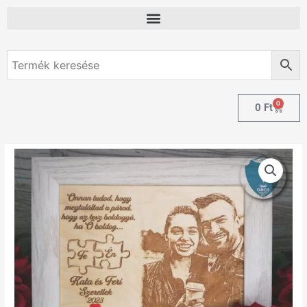
0
0
Ft