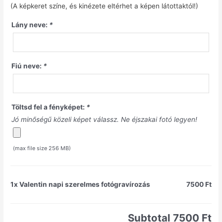
(A képkeret színe, és kinézete eltérhet a képen látottaktól!)
Lány neve:
*
Fiú neve:
*
Töltsd fel a fényképet:
*
Jó minőségű közeli képet válassz. Ne éjszakai fotó legyen!
(max file size 256 MB)
1x
Valentin napi szerelmes fotógravírozás
7500 Ft
Subtotal
7500 Ft