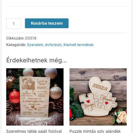
Kosárba teszem
Cikkszám:
DS518
Kategóriák:
Szerelem, évforduló
,
Kiemelt termékek
Érdekelhetnek még…
Szerelmes tábla saját fotóval
Puzzle mintás szív ajándék