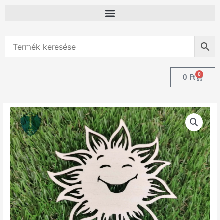
0
0
Ft