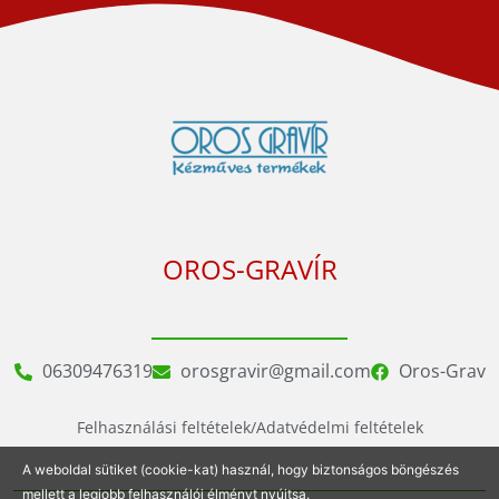
OROS-GRAVÍR
06309476319
orosgravir@gmail.com
Oros-Grav
Felhasználási feltételek/Adatvédelmi feltételek
A weboldal sütiket (cookie-kat) használ, hogy biztonságos böngészés
mellett a legjobb felhasználói élményt nyújtsa.