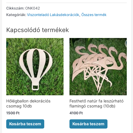
Cikkszám:
ONK042
Kategóriák:
Viszonteladó Lakásdekorációk
,
Összes termék
Kapcsolódó termékek
Hőlégballon dekorációs
Festhető natúr fa leszúrható
csomag 10db
flamingó csomag (10db)
1500
Ft
4100
Ft
Kosárba teszem
Kosárba teszem