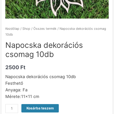
Kezdőlap
/
Shop
/
Összes termék
/ Napocska dekorációs csomag
10db
Napocska dekorációs
csomag 10db
2500
Ft
Napocska dekorációs csomag 10db
Festhető
Anyaga: Fa
Mérete:11×11 cm
Kosárba teszem