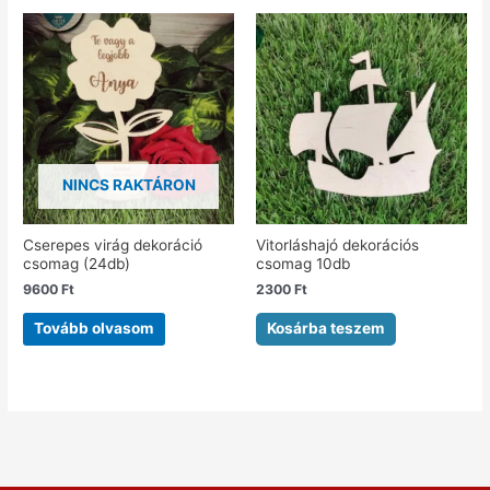
NINCS RAKTÁRON
Cserepes virág dekoráció
Vitorláshajó dekorációs
csomag (24db)
csomag 10db
9600
Ft
2300
Ft
Tovább olvasom
Kosárba teszem