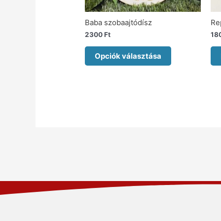
Baba szobaajtódísz
Re
2300
Ft
18
Opciók választása