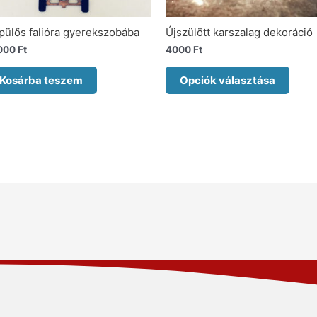
pülős falióra gyerekszobába
Újszülött karszalag dekoráció
000
Ft
4000
Ft
Kosárba teszem
Opciók választása