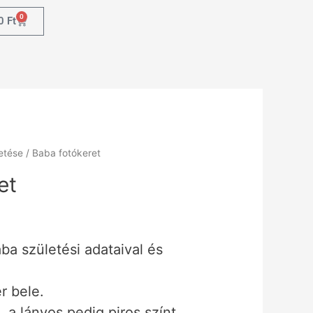
0
0
Ft
etése
/ Baba fotókeret
et
ba születési adataival és
r bele.
, a lányos pedig piros színt