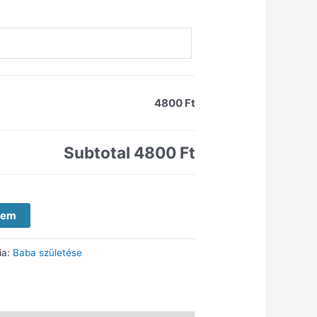
4800 Ft
Subtotal
4800 Ft
zem
ia:
Baba születése