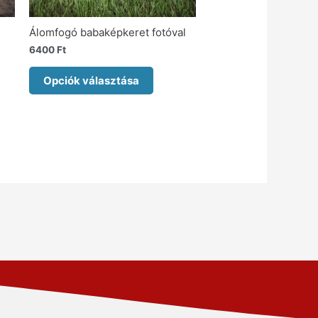
Álomfogó babaképkeret fotóval
6400
Ft
Opciók választása