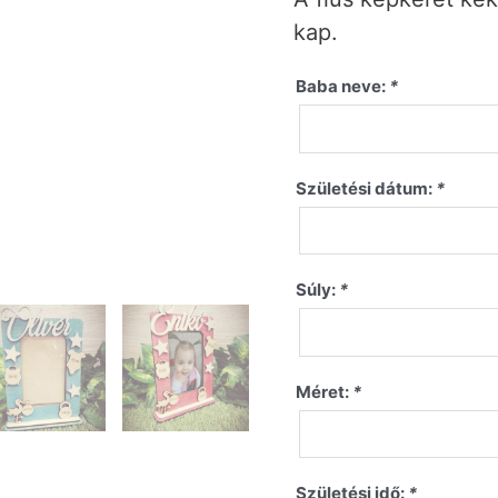
kap.
Baba neve:
*
Születési dátum:
*
Súly:
*
Méret:
*
Születési idő:
*