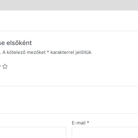
se elsőként
.
A kötelező mezőket
*
karakterrel jelöltük
E-mail
*