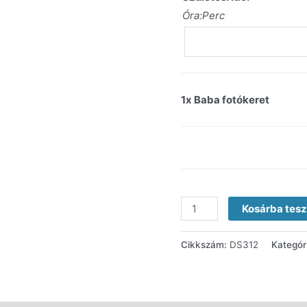
Óra:Perc
1x
Baba fotókeret
Kosárba tes
Cikkszám:
DS312
Kategór