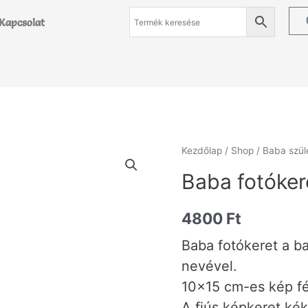
Kapcsolat
Kezdőlap
/
Shop
/
Baba szül
Baba fotóker
4800
Ft
Baba fotókeret a ba
nevével.
10×15 cm-es kép fé
A fiús képkeret kék