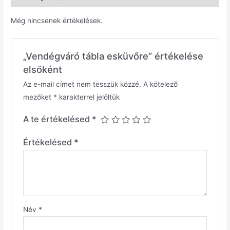
Még nincsenek értékelések.
„Vendégváró tábla esküvőre” értékelése
elsőként
Az e-mail címet nem tesszük közzé.
A kötelező
mezőket
*
karakterrel jelöltük
A te értékelésed
*
Értékelésed
*
Név
*