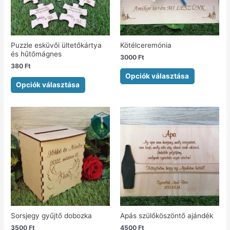
Puzzle esküvői ültetőkártya
Kötélceremónia
és hűtőmágnes
3000
Ft
380
Ft
Opciók választása
Opciók választása
Sorsjegy gyűjtő dobozka
Apás szülőköszöntő ajándék
3500
Ft
4500
Ft