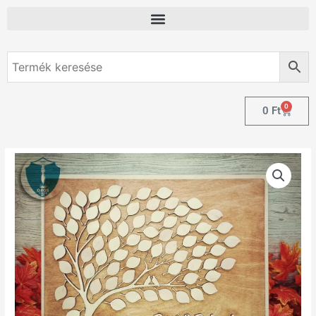
0
0
Ft