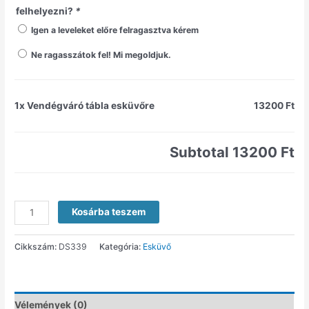
felhelyezni?
*
Igen a leveleket előre felragasztva kérem
Ne ragasszátok fel! Mi megoldjuk.
1x
Vendégváró tábla esküvőre
13200 Ft
Subtotal
13200 Ft
Kosárba teszem
Cikkszám:
DS339
Kategória:
Esküvő
Vélemények (0)