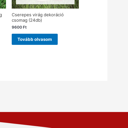
g
Cserepes virág dekoráció
csomag (24db)
9600
Ft
Tovább olvasom