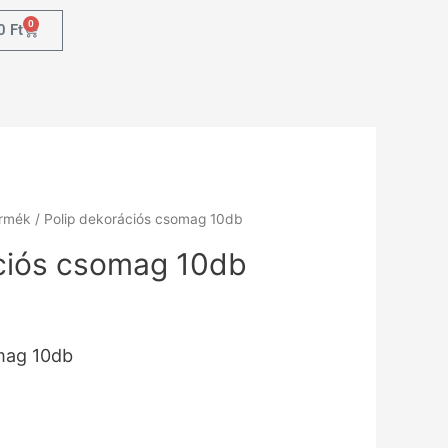
0
0
Ft
ermék
/ Polip dekorációs csomag 10db
ációs csomag 10db
mag 10db