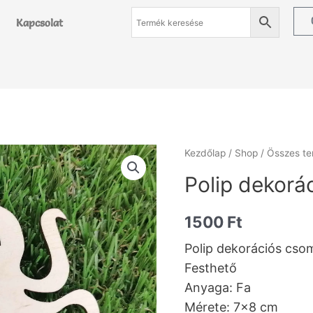
Kapcsolat
Kezdőlap
/
Shop
/
Összes t
Polip dekor
1500
Ft
Polip dekorációs cso
Festhető
Anyaga: Fa
Mérete: 7×8 cm