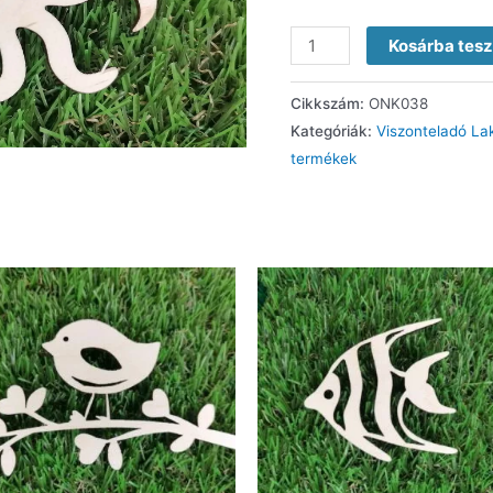
Kosárba tes
Cikkszám:
ONK038
Kategóriák:
Viszonteladó La
termékek