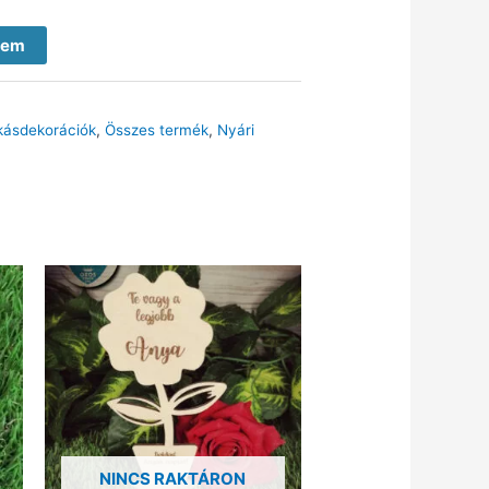
zem
kásdekorációk
,
Összes termék
,
Nyári
NINCS RAKTÁRON