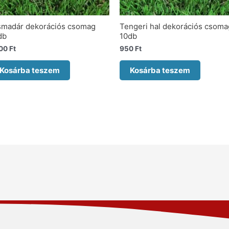
smadár dekorációs csomag
Tengeri hal dekorációs csoma
db
10db
00
Ft
950
Ft
Kosárba teszem
Kosárba teszem